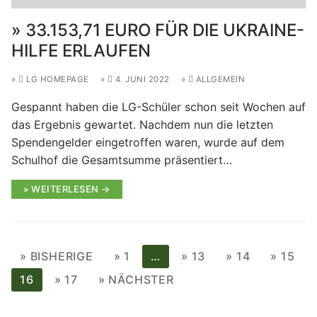
33.153,71 EURO FÜR DIE UKRAINE-
HILFE ERLAUFEN
LG HOMEPAGE
4. JUNI 2022
ALLGEMEIN
Gespannt haben die LG-Schüler schon seit Wochen auf
das Ergebnis gewartet. Nachdem nun die letzten
Spendengelder eingetroffen waren, wurde auf dem
Schulhof die Gesamtsumme präsentiert…
WEITERLESEN →
SEITENNUMMERIERUNG
BISHERIGE
1
…
13
14
15
DER
16
17
NÄCHSTER
BEITRÄGE