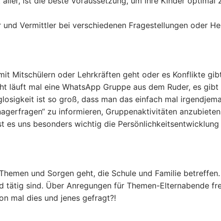
aller, ist die beste Voraussetzung, um ihre Kinder optimal 
er und Vermittler bei verschiedenen Fragestellungen oder 
it Mitschülern oder Lehrkräften geht oder es Konflikte gib
icht läuft mal eine WhatsApp Gruppe aus dem Ruder, es gibt
losigkeit ist so groß, dass man das einfach mal irgendjem
agerfragen“ zu informieren, Gruppenaktivitäten anzubieten o
ist es uns besonders wichtig die Persönlichkeitsentwicklun
Themen und Sorgen geht, die Schule und Familie betreffen.
nd tätig sind. Über Anregungen für Themen-Elternabende freu
n mal dies und jenes gefragt?!