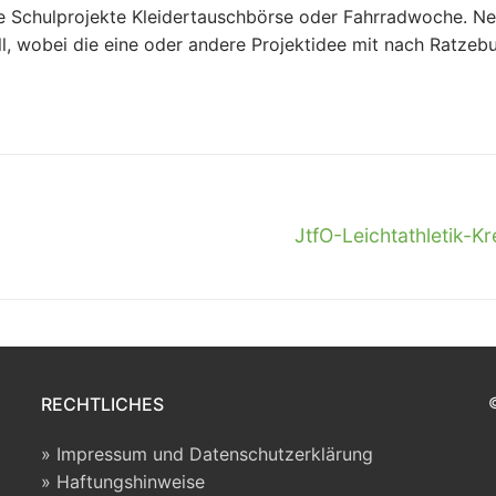
e Schulprojekte Kleidertauschbörse oder Fahrradwoche. Ne
ll, wobei die eine oder andere Projektidee mit nach Ratz
Nächster
JtfO-Leichtathletik-Kr
Beitrag:
RECHTLICHES
Impressum und Datenschutzerklärung
Haftungshinweise