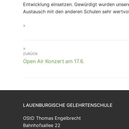
Entwicklung einsetzen. Gewürdigt wurden unser
Austausch mit den anderen Schulen sehr wertvo
BEITRAGSNAVIGATION
ZURÜCK
Vorheriger
Open Air Konzert am 17.6.
Beitrag:
LAUENBURGISCHE GELEHRTENSCHULE
OStD Thomas Engelbrecht
Bahnhofsallee 22