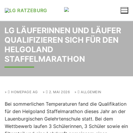
Zum
Inhalt
springen
LG LÄUFERINNEN UND LÄUFER
QUALIFIZIEREN SICH FÜR DEN
HELGOLAND
STAFFELMARATHON
HOMEPAGE AG
2. MAI 2026
ALLGEMEIN
Bei sommerlichen Temperaturen fand die Qualifikation
für den Helgoland Staffelmarathon dieses Jahr an der
Lauenburgischen Gelehrtenschule statt. Bei dem
Wettbewerb laufen 3 Schülerinnen, 3 Schüler sowie ein