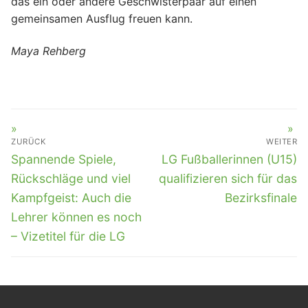
das ein oder andere Geschwisterpaar auf einen
gemeinsamen Ausflug freuen kann.
Maya Rehberg
BEITRAGSNAVIGATION
ZURÜCK
WEITER
Vorheriger
Nächster
Spannende Spiele,
LG Fußballerinnen (U15)
Beitrag:
Beitrag:
Rückschläge und viel
qualifizieren sich für das
Kampfgeist: Auch die
Bezirksfinale
Lehrer können es noch
– Vizetitel für die LG