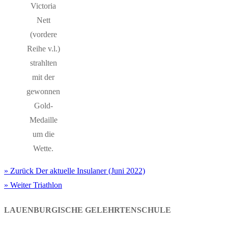
Victoria
Nett
(vordere
Reihe v.l.)
strahlten
mit der
gewonnen
Gold-
Medaille
um die
Wette.
Vorheriger
Zurück
Der aktuelle Insulaner (Juni 2022)
BEITRAGSNAVIGATION
Nächster
Beitrag:
Weiter
Triathlon
Beitrag:
LAUENBURGISCHE GELEHRTENSCHULE