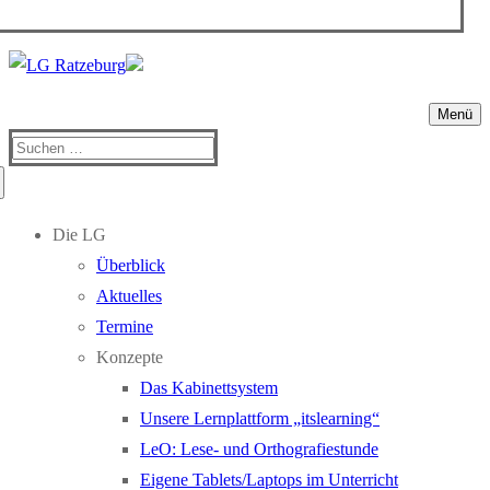
Menü
Suchen
nach:
Die LG
Überblick
Aktuelles
Termine
Konzepte
Das Kabinettsystem
Unsere Lernplattform „itslearning“
LeO: Lese- und Orthografiestunde
Eigene Tablets/Laptops im Unterricht