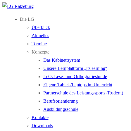
Zum
Menü
Schließen
Inhalt
Die LG
springen
Überblick
Aktuelles
Termine
Konzepte
Das Kabinettsystem
Unsere Lernplattform „itslearning“
LeO: Lese- und Orthografiestunde
Eigene Tablets/Laptops im Unterricht
Partnerschule des Leistungssports (Rudern)
Berufsorientierung
Ausbildungsschule
Kontakte
Downloads