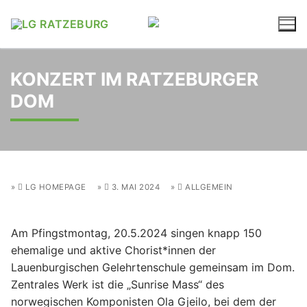
Zum
Inhalt
springen
KONZERT IM RATZEBURGER
DOM
LG HOMEPAGE
3. MAI 2024
ALLGEMEIN
Am Pfingstmontag, 20.5.2024 singen knapp 150
ehemalige und aktive Chorist*innen der
Lauenburgischen Gelehrtenschule gemeinsam im Dom.
Zentrales Werk ist die „Sunrise Mass“ des
norwegischen Komponisten Ola Gjeilo, bei dem der