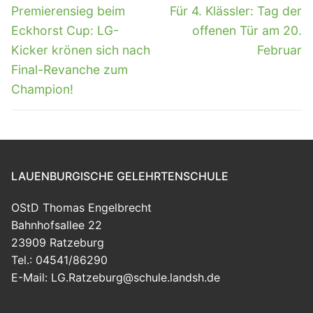
Vorheriger
Nächster
Premierensieg beim
Für 4. Klässler: Tag der
Beitrag:
Beitrag:
Eckhorst Cup: LG-
offenen Tür am 20.
Kicker krönen sich nach
Februar
Final-Revanche zum
Champion!
LAUENBURGISCHE GELEHRTENSCHULE
OStD Thomas Engelbrecht
Bahnhofsallee 22
23909 Ratzeburg
Tel.: 04541/86290
E-Mail: LG.Ratzeburg@schule.landsh.de