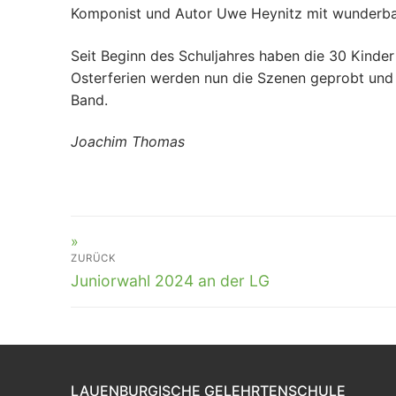
Komponist und Autor Uwe Heynitz mit wunderba
Seit Beginn des Schuljahres haben die 30 Kinder
Osterferien werden nun die Szenen geprobt und 
Band.
Joachim Thomas
BEITRAGSNAVIGATION
ZURÜCK
Vorheriger
Juniorwahl 2024 an der LG
Beitrag:
LAUENBURGISCHE GELEHRTENSCHULE