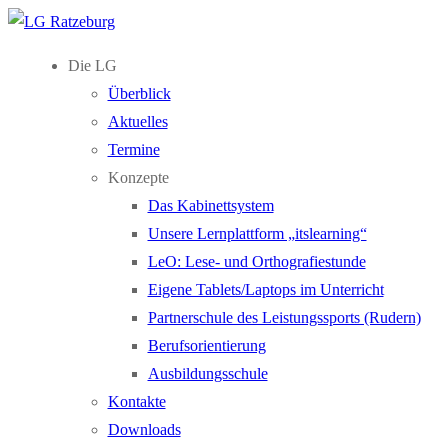
Zum
Menü
Schließen
Inhalt
Die LG
springen
Überblick
Aktuelles
Termine
Konzepte
Das Kabinettsystem
Unsere Lernplattform „itslearning“
LeO: Lese- und Orthografiestunde
Eigene Tablets/Laptops im Unterricht
Partnerschule des Leistungssports (Rudern)
Berufsorientierung
Ausbildungsschule
Kontakte
Downloads